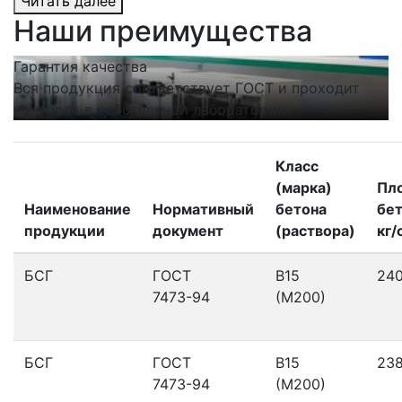
Читать далее
Наши преимущества
Гарантия качества
С
Вся продукция соответствует ГОСТ и проходит
Н
контроль в собственной лаборатории.
п
Класс
(марка)
Пл
Наименование
Нормативный
бетона
бет
продукции
документ
(раствора)
кг/
БСГ
ГОСТ
В15
24
7473-94
(М200)
БСГ
ГОСТ
В15
23
7473-94
(М200)