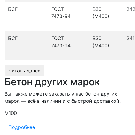
БСГ
ГОСТ
В30
24
7473-94
(М400)
БСГ
ГОСТ
В30
241
7473-94
(М400)
Читать далее
Бетон других марок
Вы также можете заказать у нас бетон других
марок — всё в наличии и с быстрой доставкой.
М100
М
Подробнее