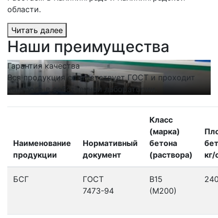
области.
Читать далее
Наши преимущества
Гарантия качества
С
Вся продукция соответствует ГОСТ и проходит
Н
контроль в собственной лаборатории.
п
Класс
(марка)
Пл
Наименование
Нормативный
бетона
бет
продукции
документ
(раствора)
кг/
БСГ
ГОСТ
В15
24
7473-94
(М200)