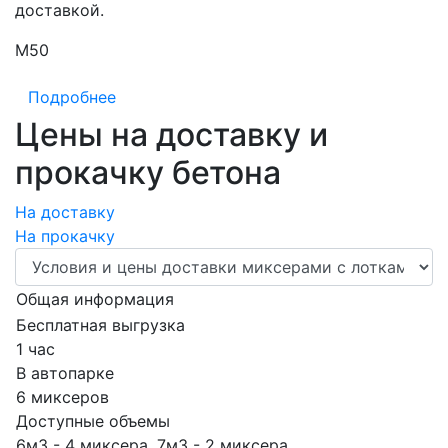
доставкой.
М50
М
Подробнее
Цены на доставку и
прокачку бетона
На доставку
На прокачку
Общая информация
Бесплатная выгрузка
1 час
В автопарке
6 миксеров
Доступные объемы
6м3 - 4 миксера, 7м3 - 2 миксера