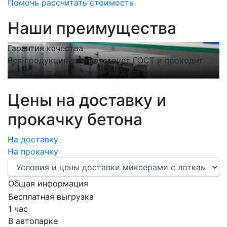
Помочь рассчитать стоимость
Наши преимущества
Гарантия качества
С
Вся продукция соответствует ГОСТ и проходит
Н
контроль в собственной лаборатории.
п
Цены на доставку и
прокачку бетона
На доставку
На прокачку
Общая информация
Бесплатная выгрузка
1 час
В автопарке