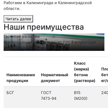
Работаем в Калининграде и Калининградской
области.
Читать далее
Наши преимущества
Гарантия качества
С
Вся продукция соответствует ГОСТ и проходит
Н
контроль в собственной лаборатории.
п
Класс
(марка)
Пл
Наименование
Нормативный
бетона
бет
продукции
документ
(раствора)
кг/
БСГ
ГОСТ
В15
24
7473-94
(М200)