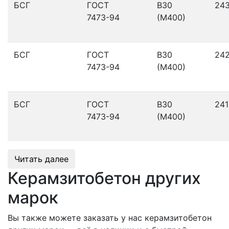
БСГ
ГОСТ
В30
24
7473-94
(М400)
БСГ
ГОСТ
В30
24
7473-94
(М400)
БСГ
ГОСТ
В30
241
7473-94
(М400)
Читать далее
Керамзитобетон других
марок
Вы также можете заказать у нас керамзитобетон