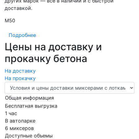
других марок — всё в наличии и с быстрой
доставкой.
М50
М
Подробнее
Цены на доставку и
прокачку бетона
На доставку
На прокачку
Общая информация
Бесплатная выгрузка
1 час
В автопарке
6 миксеров
Доступные объемы