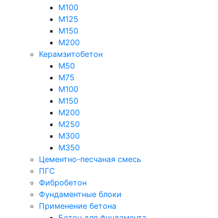
М100
М125
М150
М200
Керамзитобетон
М50
М75
М100
М150
М200
М250
М300
М350
Цементно-песчаная смесь
ПГС
Фибробетон
Фундаментные блоки
Применение бетона
Бетон для фундамента