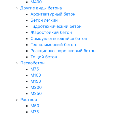
М400
Другие виды бетона
Архитектурный бетон
Бетон легкий
Гидротехнический бетон
Жаростойкий бетон
Самоуплотняющийся бетон
Геополимерный бетон
Реакционно-порошковый бетон
Тощий бетон
Пескобетон
М75
М100
М150
М200
М250
Раствор
М50
М75