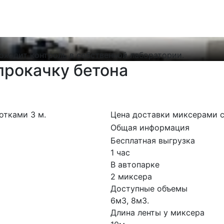
а
оходит контроль в собственной лаборатории.
прокачку бетона
отками 3 м.
Цена доставки миксерами с
Общая информация
Бесплатная выгрузка
1 час
В автопарке
2 миксера
Доступные объемы
6м3, 8м3.
Длина ленты у миксера