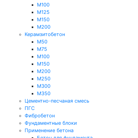
М100
М125
М150
М200
Керамзитобетон
М50
М75
М100
М150
М200
М250
М300
М350
Цементно-песчаная смесь
ПГС
Фибробетон
Фундаментные блоки
Применение бетона
Бетон для фундамента