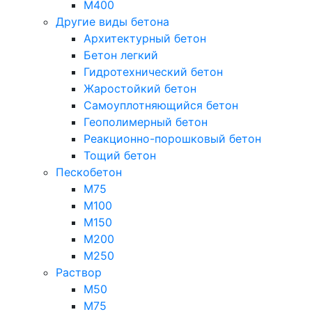
М400
Другие виды бетона
Архитектурный бетон
Бетон легкий
Гидротехнический бетон
Жаростойкий бетон
Самоуплотняющийся бетон
Геополимерный бетон
Реакционно-порошковый бетон
Тощий бетон
Пескобетон
М75
М100
М150
М200
М250
Раствор
М50
М75