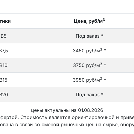
3
тики
Цена, руб/м
 В5
Под заказ *
3
В7,5
3450 руб/м
*
3
В10
3750 руб/м
*
3
В15
3950 руб/м
*
В20
Под заказ *
цены актуальны на 01.08.2026
офертой. Стоимость является ориентировочной и при
ована в связи со сменой рыночных цен на сырье, обор