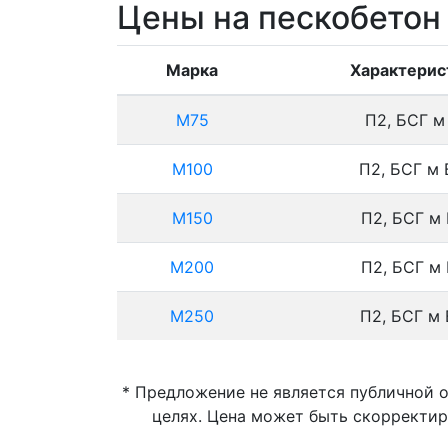
Цены на пескобетон
Марка
Характерис
М75
П2, БСГ м
М100
П2, БСГ м 
М150
П2, БСГ м 
М200
П2, БСГ м 
М250
П2, БСГ м 
* Предложение не является публичной 
целях. Цена может быть скорректир