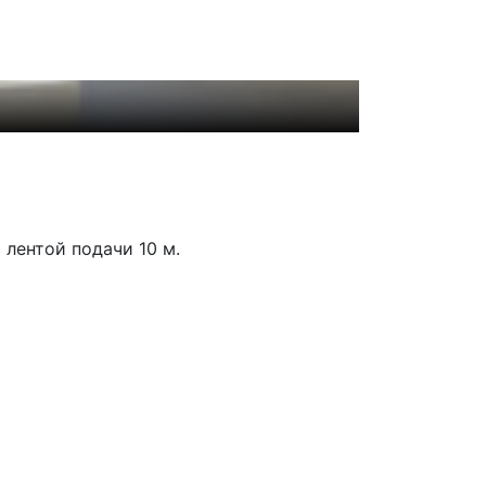
Своевременна
Наш автопарк 
 лентой подачи 10 м.