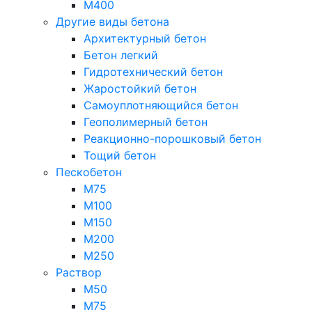
М400
Другие виды бетона
Архитектурный бетон
Бетон легкий
Гидротехнический бетон
Жаростойкий бетон
Самоуплотняющийся бетон
Геополимерный бетон
Реакционно-порошковый бетон
Тощий бетон
Пескобетон
М75
М100
М150
М200
М250
Раствор
М50
М75