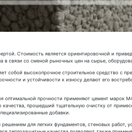
фертой. Стоимость является ориентировочной и приве
а в связи со сменой рыночных цен на сырье, оборудов
яет собой высокопрочное строительное средство с пре
рочности и устойчивости к износу делают его востреб
я оптимальной прочности применяют цемент марок М40
о качества, прошедший тщательную очистку от примес
специализированные добавки.
решением для легких фундаментов, стеновых работ, у
еся теплозащитные качества позволяют также применя