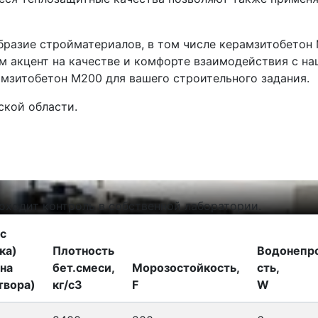
бразие стройматериалов, в том числе керамзитобетон 
м акцент на качестве и комфорте взаимодействия с на
мзитобетон М200 для вашего строительного задания.
ской области.
а
оходит контроль в собственной лаборатории.
с
ка)
Плотность
Водонепр
на
бет.смеси,
Морозостойкость,
сть,
твора)
кг/с3
F
W