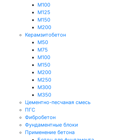
М100
М125
М150
М200
Керамзитобетон
М50
М75
М100
М150
М200
М250
М300
М350
Цементно-песчаная смесь
ПГС
Фибробетон
Фундаментные блоки
Применение бетона
Бетон для фундамента