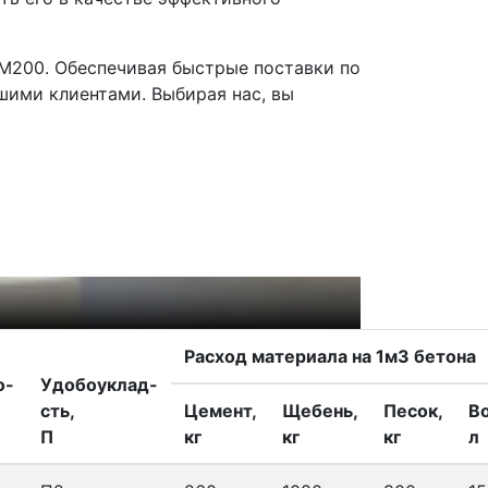
М200. Обеспечивая быстрые поставки по
шими клиентами. Выбирая нас, вы
Своевременна
Наш автопарк 
Расход материала на 1м3 бетона
о-
Удобоуклад-
сть,
Цемент,
Щебень,
Песок,
В
П
кг
кг
кг
л